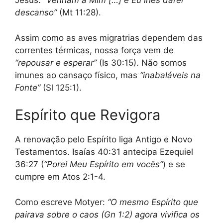
Jesus:
“Venham a Mim […] e Eu lhes darei
descanso”
(Mt 11:28).
Assim como as aves migratrias dependem das
correntes térmicas, nossa força vem de
“repousar e esperar”
(Is 30:15). Não somos
imunes ao cansaço físico, mas
“inabaláveis na
Fonte”
(Sl 125:1).
Espírito que Revigora
A renovação pelo Espírito liga Antigo e Novo
Testamentos. Isaías 40:31 antecipa Ezequiel
36:27 (
“Porei Meu Espírito em vocês”
) e se
cumpre em Atos 2:1-4.
Como escreve Motyer:
“O mesmo Espírito que
pairava sobre o caos (Gn 1:2) agora vivifica os