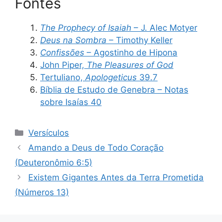
Fontes
The Prophecy of Isaiah
– J. Alec Motyer
Deus na Sombra
– Timothy Keller
Confissões
– Agostinho de Hipona
John Piper,
The Pleasures of God
Tertuliano,
Apologeticus
39.7
Bíblia de Estudo de Genebra – Notas
sobre Isaías 40
Categorias
Versículos
Amando a Deus de Todo Coração
(Deuteronômio 6:5)
Existem Gigantes Antes da Terra Prometida
(Números 13)