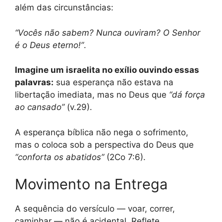
além das circunstâncias:
“Vocês não sabem? Nunca ouviram? O Senhor
é o Deus eterno!”
.
Imagine um israelita no exílio ouvindo essas
palavras:
sua esperança não estava na
libertação imediata, mas no Deus que
“dá força
ao cansado”
(v.29).
A esperança bíblica não nega o sofrimento,
mas o coloca sob a perspectiva do Deus que
“conforta os abatidos”
(2Co 7:6).
Movimento na Entrega
A sequência do versículo — voar, correr,
caminhar — não é acidental. Reflete