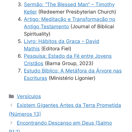
Sermão: “The Blessed Man” – Timothy
Keller
(Redeemer Presbyterian Church)
Artigo: Meditação e Transformação no
Antigo Testamento
(Journal of Biblical
Spirituality)
Livro: Hábitos da Graça – David
Mathis
(Editora Fiel)
Pesquisa: Estado da Fé entre Jovens
Cristãos
(Barna Group, 2023)
Estudo Bíblico: A Metáfora da Árvore nas
Escrituras
(Ministério Ligonier)
Categorias
Versículos
Existem Gigantes Antes da Terra Prometida
(Números 13)
Encontrando Descanso em Deus (Salmo
91:1)